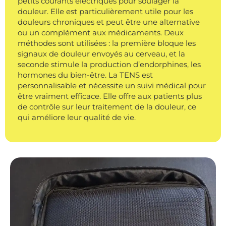
petits courants électriques pour soulager la
douleur. Elle est particulièrement utile pour les
douleurs chroniques et peut être une alternative
ou un complément aux médicaments. Deux
méthodes sont utilisées : la première bloque les
signaux de douleur envoyés au cerveau, et la
seconde stimule la production d’endorphines, les
hormones du bien-être. La TENS est
personnalisable et nécessite un suivi médical pour
être vraiment efficace. Elle offre aux patients plus
de contrôle sur leur traitement de la douleur, ce
qui améliore leur qualité de vie.